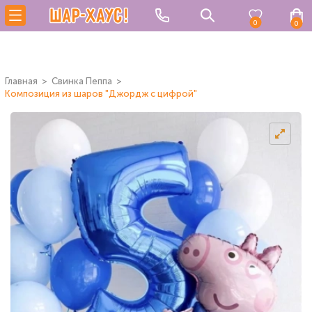
0
0
Главная
Свинка Пеппа
Композиция из шаров "Джордж с цифрой"