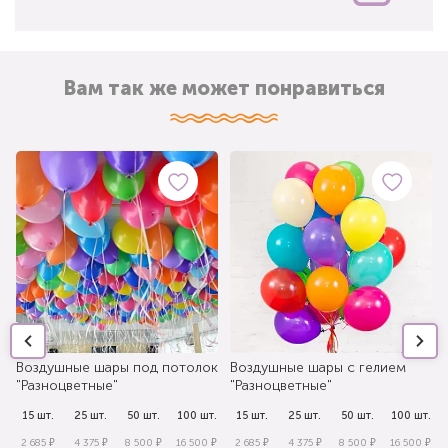
Вам так же может понравиться
Воздушные шары под потолок
Воздушные шары с гелием
"Разноцветные"
"Разноцветные"
.
15 шт.
25 шт.
50 шт.
100 шт.
15 шт.
25 шт.
50 шт.
100 шт.
₽
2 685 ₽
4 375 ₽
8 500 ₽
16 500 ₽
2 685 ₽
4 375 ₽
8 500 ₽
16 500 ₽