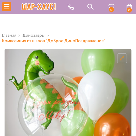
0
0
Главная
Динозавры
Композиция из шаров "Доброе ДиноПоздравление"