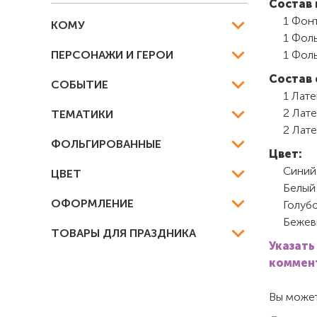
Состав 
1 Фон
КОМУ
1 Фоль
ПЕРСОНАЖИ И ГЕРОИ
1 Фоль
Состав 
СОБЫТИЕ
1 Лате
2 Лате
ТЕМАТИКИ
2 Лате
ФОЛЬГИРОВАННЫЕ
Цвет:
Синий
ЦВЕТ
Белый
ОФОРМЛЕНИЕ
Голуб
Бежев
ТОВАРЫ ДЛЯ ПРАЗДНИКА
Указать
коммент
Вы может