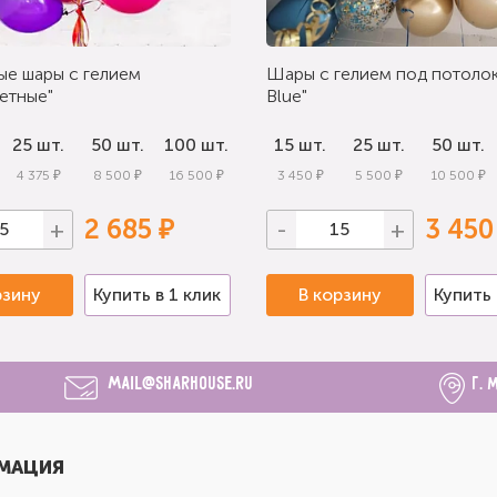
ые шары с гелием
Шары с гелием под потолок
етные"
Blue"
25 шт.
50 шт.
100 шт.
15 шт.
25 шт.
50 шт.
4 375 ₽
8 500 ₽
16 500 ₽
3 450 ₽
5 500 ₽
10 500 ₽
2 685 ₽
3 450
+
-
+
рзину
Купить в 1 клик
В корзину
Купить 
mail@sharhouse.ru
г. 
МАЦИЯ