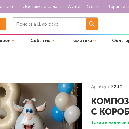
онтакты
Доставка и оплата
Акции
Отзывы
Гарантия 
герои
Событие
Тематики
Фольги
 чудес!"
Артикул:
3240
КОМПОЗ
С КОРОБ
Товар в наличии