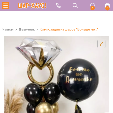
0
0
Главная
Девичник
Композиция из шаров "Больше не..."