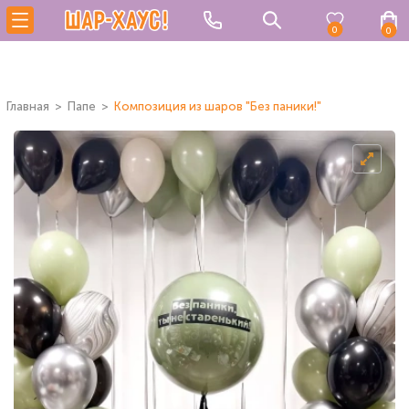
0
0
Главная
Папе
Композиция из шаров "Без паники!"