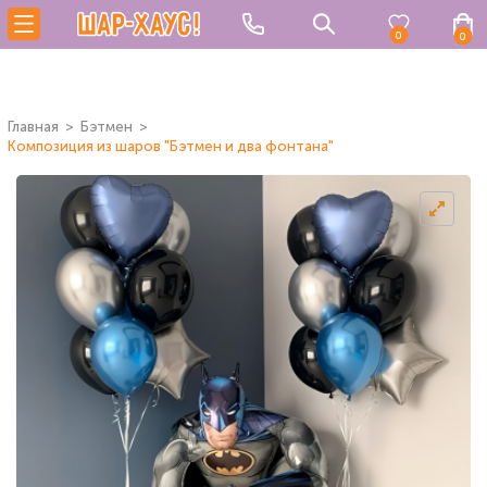
0
0
Главная
Бэтмен
Композиция из шаров "Бэтмен и два фонтана"