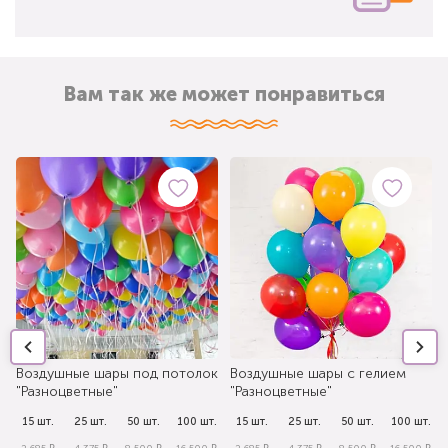
Вам так же может понравиться
Воздушные шары под потолок
Воздушные шары с гелием
"Разноцветные"
"Разноцветные"
.
15 шт.
25 шт.
50 шт.
100 шт.
15 шт.
25 шт.
50 шт.
100 шт.