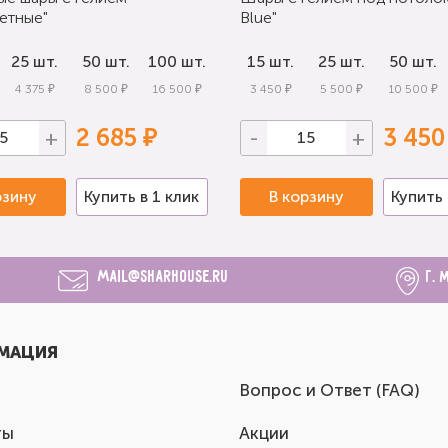
етные"
Blue"
25 шт.
50 шт.
100 шт.
15 шт.
25 шт.
50 шт.
4 375 ₽
8 500 ₽
16 500 ₽
3 450 ₽
5 500 ₽
10 500 ₽
2 685 ₽
3 450
+
-
+
рзину
Купить в 1 клик
В корзину
Купить 
mail@sharhouse.ru
г. 
МАЦИЯ
Вопрос и Ответ (FAQ)
ты
Акции