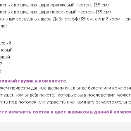
ексных воздушных шара оранжевый пастель (35 см)
ексных воздушных шара персиковый пастель (35 см)
лянных воздушных шара Дабл стафф (35 см, синий хром + с
лл)
евый
невый
овый
й
о
ивный грузик в комплекте.
ем привезти данные шарики как в виде букета или компози
спущенном виде(в пакете), которые вы в последствии может
ить под потолок или украсить ими комнату самостоятельно
те изменить состав и цвет шариков в данной компо