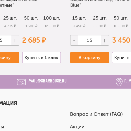
етные"
Blue"
25 шт.
50 шт.
100 шт.
15 шт.
25 шт.
50 шт.
4 375 ₽
8 500 ₽
16 500 ₽
3 450 ₽
5 500 ₽
10 500 ₽
2 685 ₽
3 450
+
-
+
рзину
Купить в 1 клик
В корзину
Купить 
mail@sharhouse.ru
г. 
МАЦИЯ
Вопрос и Ответ (FAQ)
ты
Акции