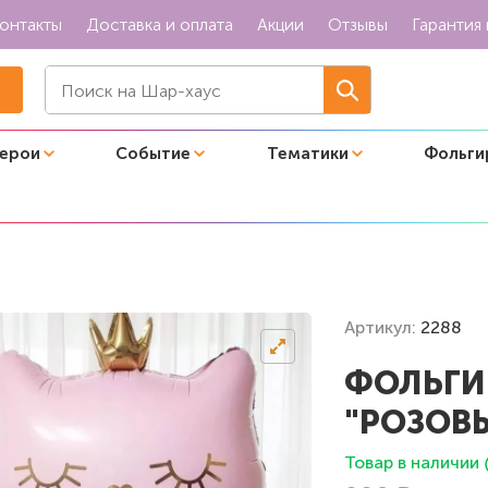
онтакты
Доставка и оплата
Акции
Отзывы
Гарантия 
герои
Событие
Тематики
Фольги
отик"
Артикул:
2288
ФОЛЬГИ
"РОЗОВ
Товар в наличии