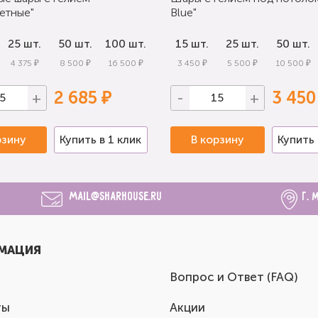
етные"
Blue"
25 шт.
50 шт.
100 шт.
15 шт.
25 шт.
50 шт.
4 375 ₽
8 500 ₽
16 500 ₽
3 450 ₽
5 500 ₽
10 500 ₽
2 685 ₽
3 450
+
-
+
рзину
Купить в 1 клик
В корзину
Купить 
mail@sharhouse.ru
г. 
МАЦИЯ
Вопрос и Ответ (FAQ)
ты
Акции