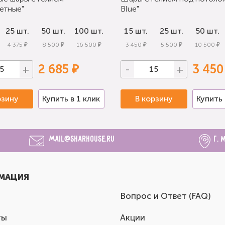
етные"
Blue"
25 шт.
50 шт.
100 шт.
15 шт.
25 шт.
50 шт.
4 375 ₽
8 500 ₽
16 500 ₽
3 450 ₽
5 500 ₽
10 500 ₽
2 685 ₽
3 450
+
-
+
рзину
Купить в 1 клик
В корзину
Купить 
mail@sharhouse.ru
г. 
МАЦИЯ
Вопрос и Ответ (FAQ)
ты
Акции