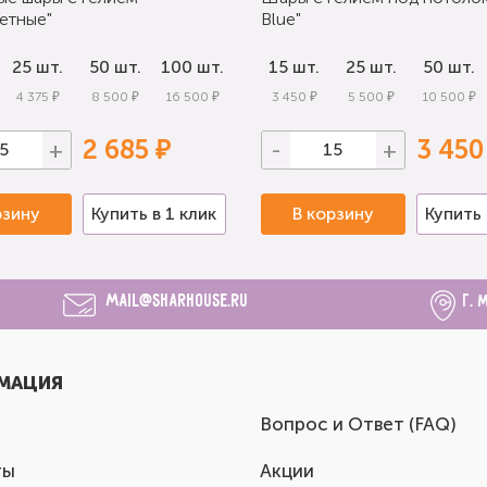
етные"
Blue"
25 шт.
50 шт.
100 шт.
15 шт.
25 шт.
50 шт.
4 375 ₽
8 500 ₽
16 500 ₽
3 450 ₽
5 500 ₽
10 500 ₽
2 685 ₽
3 450
+
-
+
рзину
Купить в 1 клик
В корзину
Купить 
mail@sharhouse.ru
г. 
МАЦИЯ
Вопрос и Ответ (FAQ)
ты
Акции