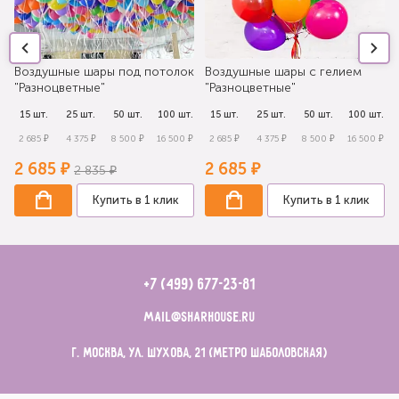
Воздушные шары под потолок
Воздушные шары с гелием
"Разноцветные"
"Разноцветные"
.
15 шт.
25 шт.
50 шт.
100 шт.
15 шт.
25 шт.
50 шт.
100 шт.
₽
2 685 ₽
4 375 ₽
8 500 ₽
16 500 ₽
2 685 ₽
4 375 ₽
8 500 ₽
16 500 ₽
2 685 ₽
2 685 ₽
2 835 ₽
Купить в 1 клик
Купить в 1 клик
+7 (499) 677-23-81
mail@sharhouse.ru
г. Москва, ул. Шухова, 21 (метро Шаболовская)