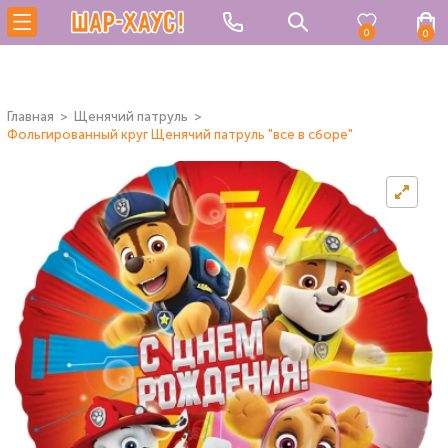
0
0
Главная
Щенячий патруль
Фольгированный круг Щенячий патруль "все в сборе"