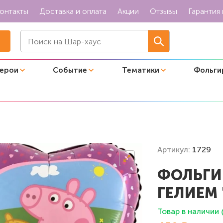
онтакты
Доставка и оплата
Акции
Отзывы
Гарантия 
герои
Событие
Тематики
Фольги
ием "Свинка Пеппа"
Артикул:
1729
ФОЛЬГИ
ГЕЛИЕМ 
Товар в наличии