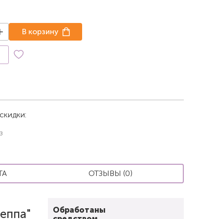
В корзину
к
скидки:
з
ТА
ОТЗЫВЫ (0)
Обработаны
еппа"
средством