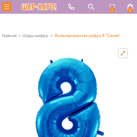
0
0
Главная
Шары цифры
Фольгированная цифра 8 "Синяя"