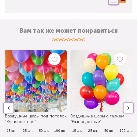
Вам так же может понравиться
Воздушные шары под потолок
Воздушные шары с гелием
"Разноцветные"
"Разноцветные"
.
15 шт.
25 шт.
50 шт.
100 шт.
15 шт.
25 шт.
50 шт.
100 шт.