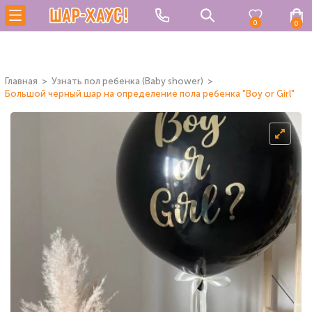
0
0
Главная
Узнать пол ребенка (Baby shower)
Большой черный шар на определение пола ребенка "Boy or Girl"