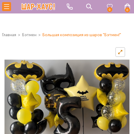
0
0
Главная
Бэтмен
Большая композиция из шаров "Бэтмен!"