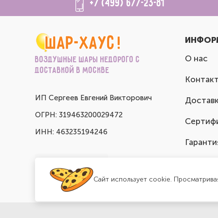
+7 (499) 677-23-81
ИНФОР
О нас
Воздушные шары недорого с
доставкой в Москве
Контак
ИП Сергеев Евгений Викторович
Доставк
ОГРН: 319463200029472
Сертиф
ИНН: 463235194246
Гаранти
Сайт использует cookie. Просматрива