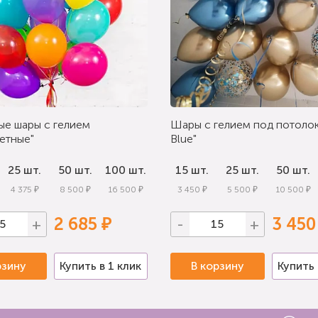
ые шары с гелием
Шары с гелием под потолок
етные"
Blue"
25 шт.
50 шт.
100 шт.
15 шт.
25 шт.
50 шт.
4 375 ₽
8 500 ₽
16 500 ₽
3 450 ₽
5 500 ₽
10 500 ₽
2 685 ₽
3 450
+
-
+
рзину
Купить в 1 клик
В корзину
Купить 