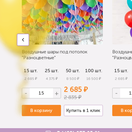
Воздушные шары под потолок
Воздушн
"Разноцветные"
"Разноцв
0 шт.
15 шт.
25 шт.
50 шт.
100 шт.
15 шт.
 000 ₽
2 685 ₽
4 375 ₽
8 500 ₽
16 500 ₽
2 685 ₽
2 685 ₽
-
+
-
2 835 ₽
 клик
В корзину
Купить в 1 клик
В ко