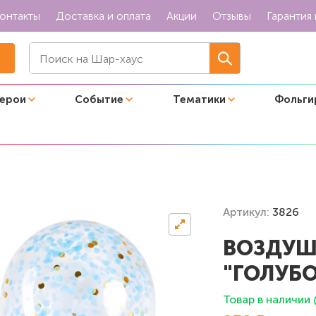
онтакты
Доставка и оплата
Акции
Отзывы
Гарантия 
герои
Событие
Тематики
Фольги
и "Голубой и золото"
Артикул:
3826
ВОЗДУШ
"ГОЛУБ
Товар в наличии