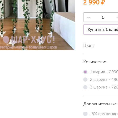
2 990 ₽
Купить в 1 кли
Цвет:
Белый
Количество:
1 шарик -
299
2 шарика -
49
3 шарика -
72
Дополнительные 
-5% самовыво