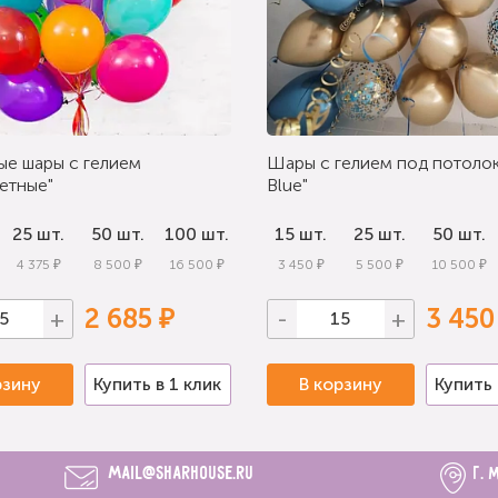
ые шары с гелием
Шары с гелием под потолок
етные"
Blue"
25 шт.
50 шт.
100 шт.
15 шт.
25 шт.
50 шт.
4 375 ₽
8 500 ₽
16 500 ₽
3 450 ₽
5 500 ₽
10 500 ₽
2 685 ₽
3 450
+
-
+
рзину
Купить в 1 клик
В корзину
Купить 
mail@sharhouse.ru
г. 