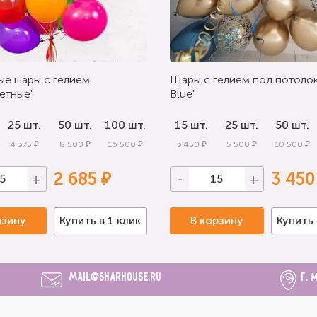
ые шары с гелием
Шары с гелием под потолок
етные"
Blue"
25 шт.
50 шт.
100 шт.
15 шт.
25 шт.
50 шт.
4 375 ₽
8 500 ₽
16 500 ₽
3 450 ₽
5 500 ₽
10 500 ₽
2 685 ₽
3 450
+
-
+
рзину
Купить в 1 клик
В корзину
Купить 
mail@sharhouse.ru
г. 