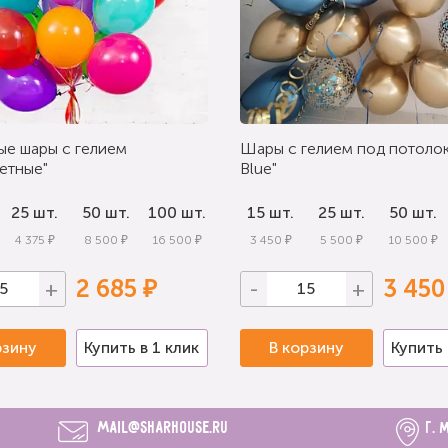
ые шары с гелием
Шары с гелием под потолок
етные"
Blue"
25 шт.
50 шт.
100 шт.
15 шт.
25 шт.
50 шт.
4 375 ₽
8 500 ₽
16 500 ₽
3 450 ₽
5 500 ₽
10 500 ₽
2 685 ₽
3 450
+
-
+
рзину
Купить в 1 клик
В корзину
Купить 
mail@sharhouse.ru
г. 