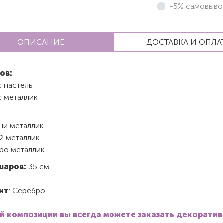
-5% самовыво
ОПИСАНИЕ
ДОСТАВКА И ОПЛА
ов:
с пастель
с металлик
ни металлик
й металлик
ро металлик
шаров:
35 см
нт
: Серебро
й композиции вы всегда можете заказать декорати