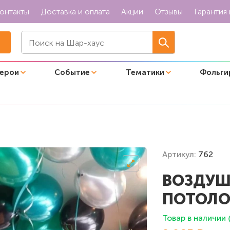
онтакты
Доставка и оплата
Акции
Отзывы
Гарантия 
герои
Событие
Тематики
Фольги
толок "Темный металлик"
Артикул:
762
ВОЗДУШ
ПОТОЛО
Товар в наличии