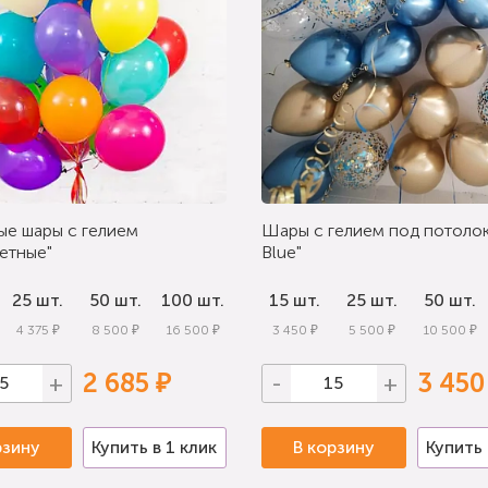
ые шары с гелием
Шары с гелием под потолок
етные"
Blue"
25 шт.
50 шт.
100 шт.
15 шт.
25 шт.
50 шт.
4 375 ₽
8 500 ₽
16 500 ₽
3 450 ₽
5 500 ₽
10 500 ₽
2 685 ₽
3 450
+
-
+
рзину
Купить в 1 клик
В корзину
Купить 