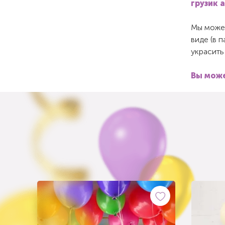
грузик 
Мы можем
виде (в 
украсить
Вы може