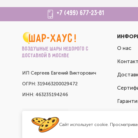
+7 (499) 677-23-81
ИНФОР
О нас
Воздушные шары недорого с
доставкой в Москве
Контак
ИП Сергеев Евгений Викторович
Доставк
ОГРН: 319463200029472
Сертиф
ИНН: 463235194246
Гаранти
Сайт использует cookie. Просматрива