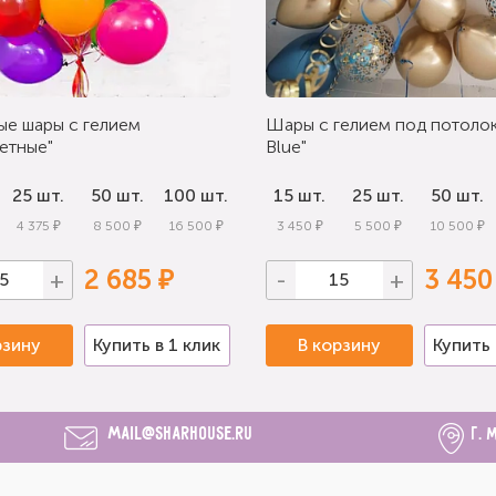
ые шары с гелием
Шары с гелием под потолок
етные"
Blue"
25 шт.
50 шт.
100 шт.
15 шт.
25 шт.
50 шт.
4 375 ₽
8 500 ₽
16 500 ₽
3 450 ₽
5 500 ₽
10 500 ₽
2 685 ₽
3 450
+
-
+
рзину
Купить в 1 клик
В корзину
Купить 
mail@sharhouse.ru
г. 