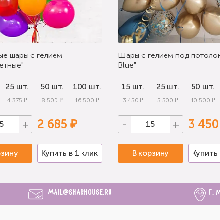
ые шары с гелием
Шары с гелием под потолок
етные"
Blue"
25 шт.
50 шт.
100 шт.
15 шт.
25 шт.
50 шт.
4 375 ₽
8 500 ₽
16 500 ₽
3 450 ₽
5 500 ₽
10 500 ₽
2 685 ₽
3 450
+
-
+
рзину
Купить в 1 клик
В корзину
Купить 
mail@sharhouse.ru
г. 