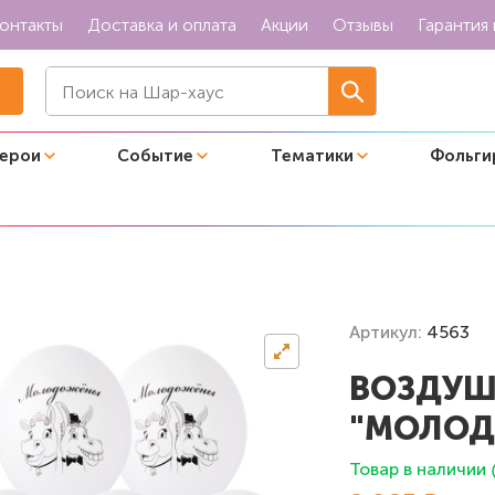
онтакты
Доставка и оплата
Акции
Отзывы
Гарантия 
герои
Событие
Тематики
Фольги
 шары "Молодожены"
Артикул:
4563
ВОЗДУШ
"МОЛО
Товар в наличии