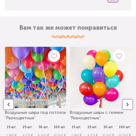
Вам так же может понравиться
Воздушные шары под потолок
Воздушные шары с гелием
"Разноцветные"
"Разноцветные"
.
15 шт.
25 шт.
50 шт.
100 шт.
15 шт.
25 шт.
50 шт.
100 шт.
₽
2 685 ₽
4 375 ₽
8 500 ₽
16 500 ₽
2 685 ₽
4 375 ₽
8 500 ₽
16 500 ₽