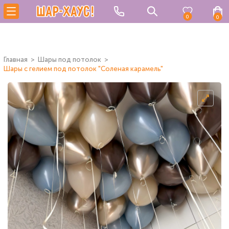
0
0
Главная
Шары под потолок
Шары с гелием под потолок "Соленая карамель"