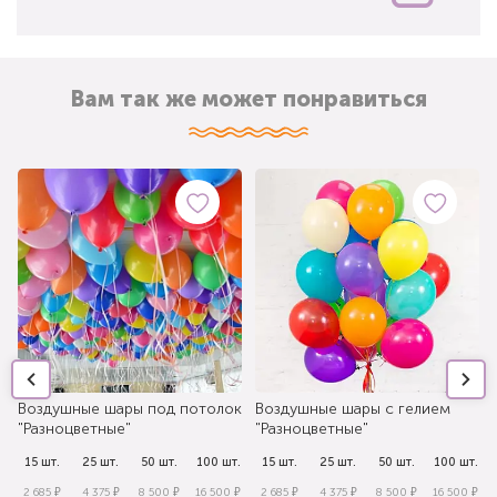
Вам так же может понравиться
Воздушные шары под потолок
Воздушные шары с гелием
"Разноцветные"
"Разноцветные"
.
15 шт.
25 шт.
50 шт.
100 шт.
15 шт.
25 шт.
50 шт.
100 шт.
₽
2 685 ₽
4 375 ₽
8 500 ₽
16 500 ₽
2 685 ₽
4 375 ₽
8 500 ₽
16 500 ₽