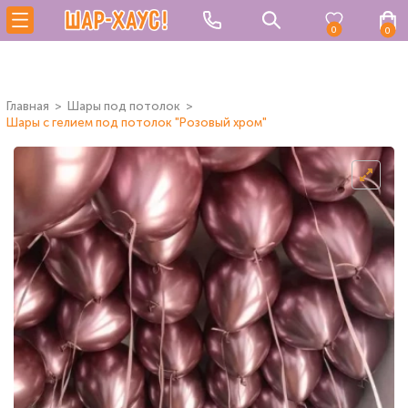
0
0
Главная
Шары под потолок
Шары с гелием под потолок "Розовый хром"