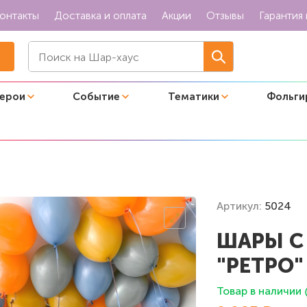
онтакты
Доставка и оплата
Акции
Отзывы
Гарантия 
герои
Событие
Тематики
Фольги
лок "Ретро"
Артикул:
5024
ШАРЫ С
"РЕТРО"
Товар в наличии