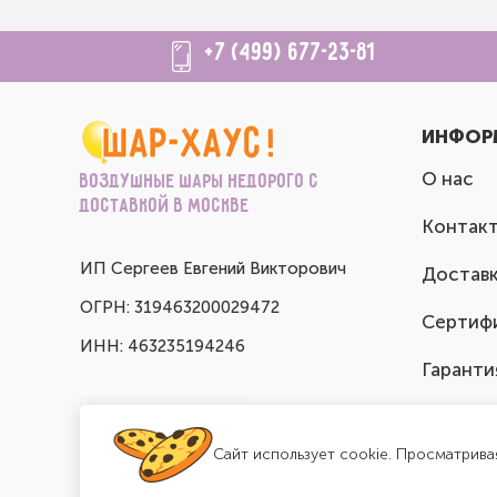
+7 (499) 677-23-81
ИНФОР
О нас
Воздушные шары недорого с
доставкой в Москве
Контак
ИП Сергеев Евгений Викторович
Доставк
ОГРН: 319463200029472
Сертиф
ИНН: 463235194246
Гаранти
Сайт использует cookie. Просматрива