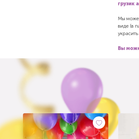
грузик 
Мы можем
виде (в 
украсить
Вы може