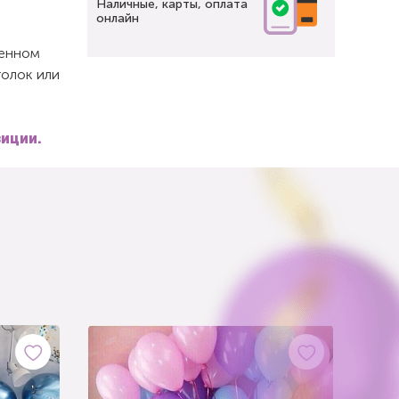
Наличные, карты, оплата
онлайн
щенном
толок или
зиции.