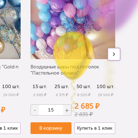
 "Gold n
Воздушные шары под потолок
Шары 
"Пастельное облако"
ассор
100 шт.
15 шт.
25 шт.
50 шт.
100 шт.
15 ш
19 000 ₽
2 685 ₽
4 375 ₽
8 500 ₽
16 500 ₽
3 375
2 685 ₽
 ₽
-
+
-
2 835 ₽
в 1 клик
В корзину
Купить в 1 клик
В