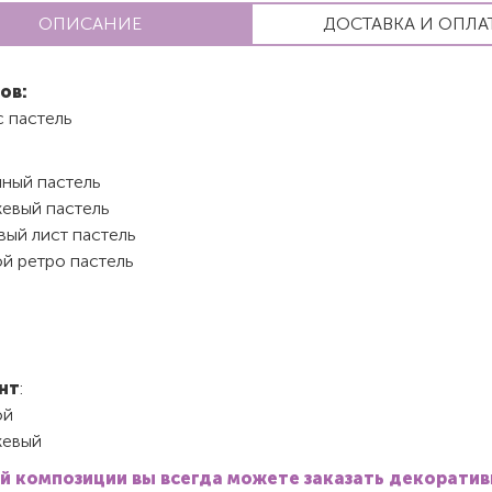
ОПИСАНИЕ
ДОСТАВКА И ОПЛА
ов:
с пастель
чный пастель
евый пастель
вый лист пастель
ой ретро пастель
нт
:
ой
евый
й композиции вы всегда можете заказать декорати