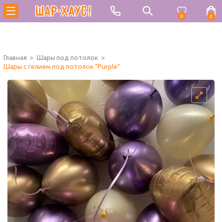
0
0
Главная
Шары под потолок
Шары с гелием под потолок "Purple"