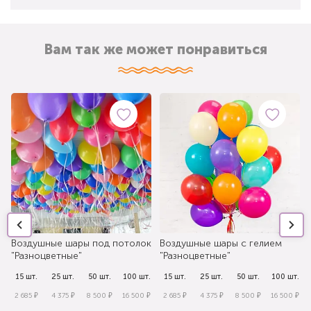
Вам так же может понравиться
Воздушные шары под потолок
Воздушные шары с гелием
"Разноцветные"
"Разноцветные"
.
15 шт.
25 шт.
50 шт.
100 шт.
15 шт.
25 шт.
50 шт.
100 шт.
₽
2 685 ₽
4 375 ₽
8 500 ₽
16 500 ₽
2 685 ₽
4 375 ₽
8 500 ₽
16 500 ₽