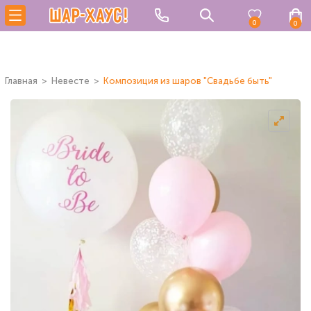
0
0
Главная
Невесте
Композиция из шаров "Свадьбе быть"