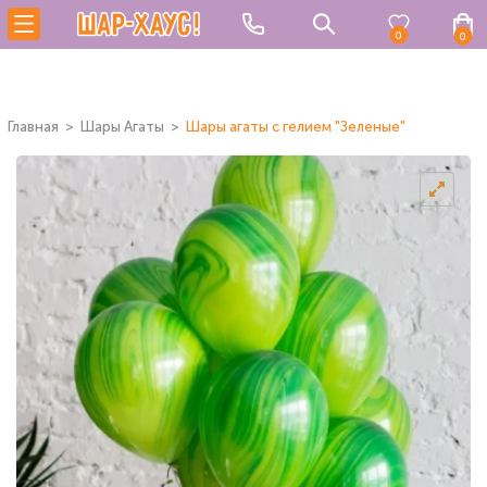
0
0
Главная
Шары Агаты
Шары агаты с гелием "Зеленые"