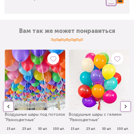
Вам так же может понравиться
Воздушные шары под потолок
Воздушные шары с гелием
"Разноцветные"
"Разноцветные"
.
15 шт.
25 шт.
50 шт.
100 шт.
15 шт.
25 шт.
50 шт.
100 шт.