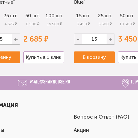
етные"
Blue"
25 шт.
50 шт.
100 шт.
15 шт.
25 шт.
50 шт.
4 375 ₽
8 500 ₽
16 500 ₽
3 450 ₽
5 500 ₽
10 500 ₽
2 685 ₽
3 450
+
-
+
рзину
Купить в 1 клик
В корзину
Купить 
mail@sharhouse.ru
г. 
МАЦИЯ
Вопрос и Ответ (FAQ)
ты
Акции