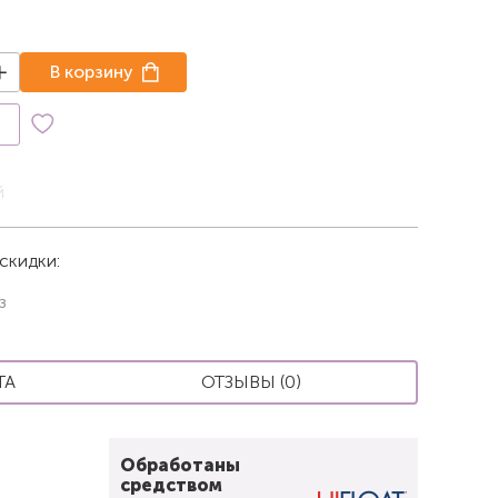
В корзину
к
й
скидки:
з
ТА
ОТЗЫВЫ (0)
Обработаны
средством