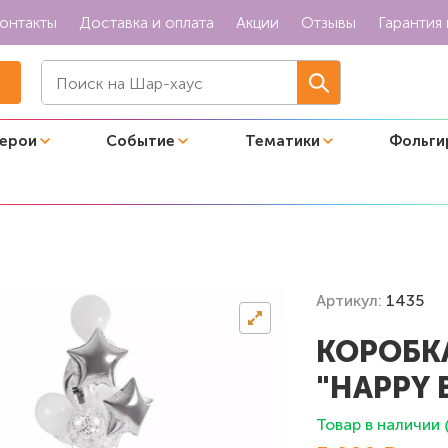
онтакты
Доставка и оплата
Акции
Отзывы
Гарантия 
герои
Событие
Тематики
Фольги
с шарами "Happy birthday silver"
Артикул:
1435
КОРОБК
"HAPPY 
Товар в наличии