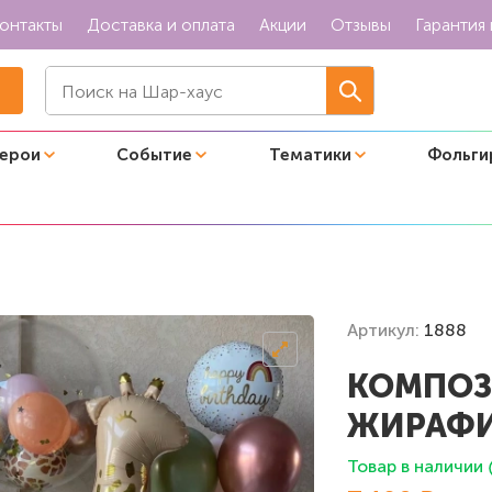
онтакты
Доставка и оплата
Акции
Отзывы
Гарантия 
герои
Событие
Тематики
Фольги
АУ Жирафик!"
Артикул:
1888
КОМПОЗ
ЖИРАФИ
Товар в наличии