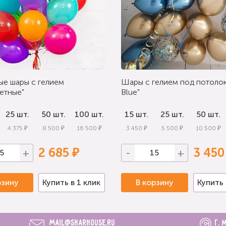
ые шары с гелием
Шары с гелием под потолок
етные"
Blue"
25 шт.
50 шт.
100 шт.
15 шт.
25 шт.
50 шт.
4 375 ₽
8 500 ₽
16 500 ₽
3 450 ₽
5 500 ₽
10 500 ₽
2 685 ₽
3 450
+
-
+
рзину
Купить в 1 клик
В корзину
Купить 
mail@sharhouse.ru
г. 