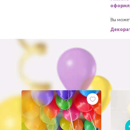
оформле
Вы может
Декорат