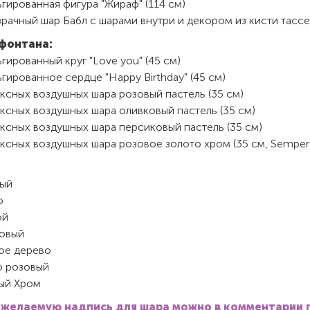
гированная фигура "Жираф" (114 см)
рачный шар Бабл с шарами внутри и декором из кисти тассе
фонтана:
гированный круг "Love you" (45 см)
гированное сердце "Happy Birthday" (45 см)
ксных воздушных шара розовый пастель (35 см)
ексных воздушных шара оливковый пастель (35 см)
ексных воздушных шара персиковый пастель (35 см)
ексных воздушных шара розовое золото хром (35 см, Semper
ый
о
ой
овый
ое дерево
 розовый
ый Хром
 желаемую надпись для шара можно в комментарии 