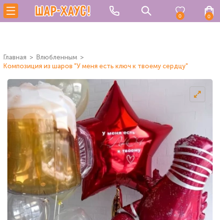
0
0
Главная
Влюбленным
Композиция из шаров "У меня есть ключ к твоему сердцу"