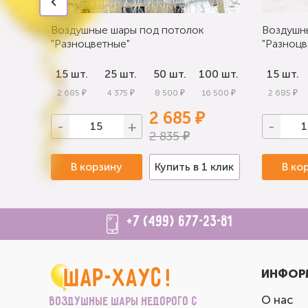
Воздушные шары под потолок
Воздушн
"Разноцветные"
"Разноцв
0 шт.
15 шт.
25 шт.
50 шт.
100 шт.
15 шт.
 000 ₽
2 685 ₽
4 375 ₽
8 500 ₽
16 500 ₽
2 685 ₽
2 685 ₽
-
+
-
2 835 ₽
 клик
В корзину
Купить в 1 клик
В ко
+7 (499) 677-23-81
ИНФОР
О нас
Воздушные шары недорого с