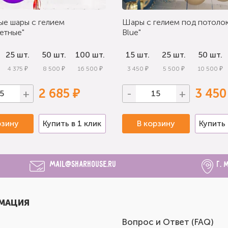
ые шары с гелием
Шары с гелием под потолок
етные"
Blue"
25 шт.
50 шт.
100 шт.
15 шт.
25 шт.
50 шт.
4 375 ₽
8 500 ₽
16 500 ₽
3 450 ₽
5 500 ₽
10 500 ₽
2 685 ₽
3 450
+
-
+
рзину
Купить в 1 клик
В корзину
Купить 
mail@sharhouse.ru
г. 
МАЦИЯ
Вопрос и Ответ (FAQ)