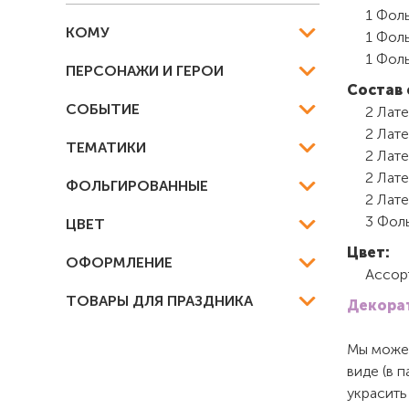
1 Фоль
КОМУ
1 Фоль
1 Фоль
ПЕРСОНАЖИ И ГЕРОИ
Состав 
СОБЫТИЕ
2 Лате
2 Лате
ТЕМАТИКИ
2 Лате
2 Лате
ФОЛЬГИРОВАННЫЕ
2 Лате
3 Фоль
ЦВЕТ
Цвет:
ОФОРМЛЕНИЕ
Ассор
ТОВАРЫ ДЛЯ ПРАЗДНИКА
Декорат
Мы можем
виде (в 
украсить