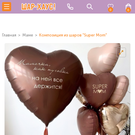
0
0
Главная
Маме
Композиция из шаров "Super Mom"