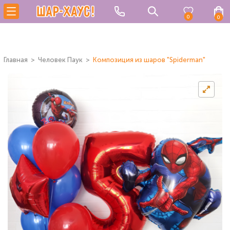
0
0
Главная
Человек Паук
Композиция из шаров "Spiderman"