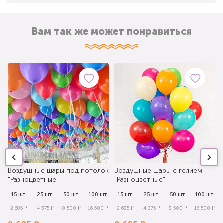
Вам так же может понравиться
Воздушные шары под потолок
Воздушные шары с гелием
"Разноцветные"
"Разноцветные"
.
15 шт.
25 шт.
50 шт.
100 шт.
15 шт.
25 шт.
50 шт.
100 шт.
₽
2 685 ₽
4 375 ₽
8 500 ₽
16 500 ₽
2 685 ₽
4 375 ₽
8 500 ₽
16 500 ₽