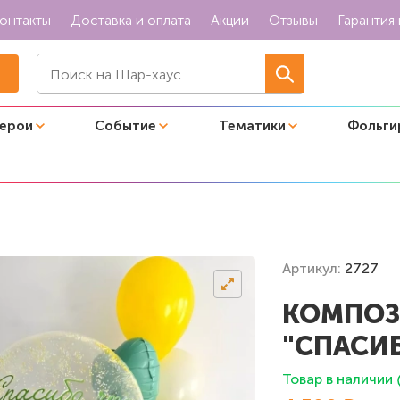
онтакты
Доставка и оплата
Акции
Отзывы
Гарантия 
герои
Событие
Тематики
Фольги
ы моя мама"
Артикул:
2727
КОМПОЗ
"СПАСИ
Товар в наличии