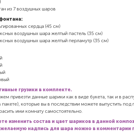
)
тан из 7 воздушных шаров
фонтана:
гированных сердца (45 см)
ксных воздушных шара желтый пастель (35 см)
ксных воздушных шара желтый перламутр (35 см)
й
й
ый
овый
ивные грузики в комплекте.
ем привезти данные шарики как в виде букета, так и в ра
в пакете), которые вы в последствии можете выпустить под
красить ими комнату самостоятельно.
те изменить состав и цвет шариков в данной компо
 желаемую надпись для шара можно в комментарии 