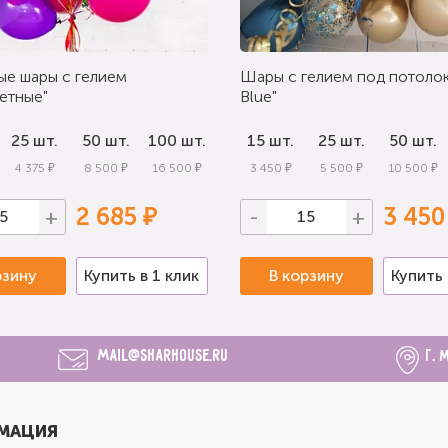
ые шары с гелием
Шары с гелием под потолок
етные"
Blue"
25 шт.
50 шт.
100 шт.
15 шт.
25 шт.
50 шт.
4 375 ₽
8 500 ₽
16 500 ₽
3 450 ₽
5 500 ₽
10 500 ₽
2 685 ₽
3 450
+
-
+
рзину
Купить в 1 клик
В корзину
Купить 
mail@sharhouse.ru
г. 
МАЦИЯ