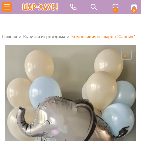
0
0
Главная
Выписка из роддома
Композиция из шаров "Слоник"