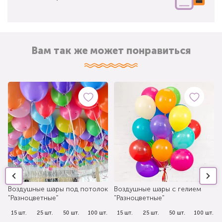
Вам так же может понравиться
Воздушные шары под потолок
Воздушные шары с гелием
"Разноцветные"
"Разноцветные"
.
15 шт.
25 шт.
50 шт.
100 шт.
15 шт.
25 шт.
50 шт.
100 шт.