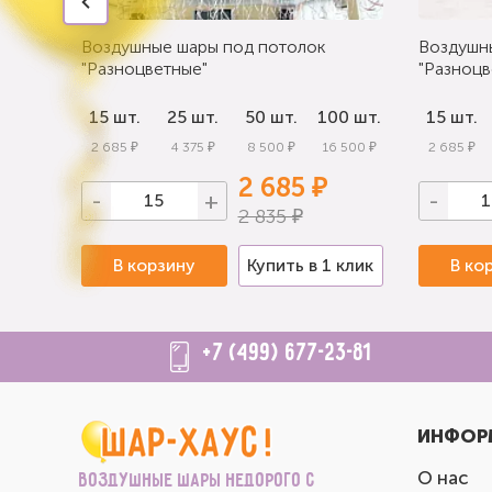
Воздушные шары под потолок
Воздушн
"Разноцветные"
"Разноцв
0 шт.
15 шт.
25 шт.
50 шт.
100 шт.
15 шт.
 000 ₽
2 685 ₽
4 375 ₽
8 500 ₽
16 500 ₽
2 685 ₽
2 685 ₽
-
+
-
2 835 ₽
 клик
В корзину
Купить в 1 клик
В ко
+7 (499) 677-23-81
ИНФОР
О нас
Воздушные шары недорого с