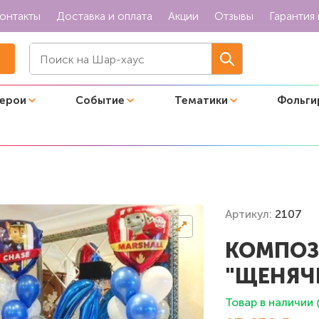
онтакты
Доставка и оплата
Акции
Отзывы
Гарантия 
герои
Событие
Тематики
Фольги
нячий патруль 3"
Артикул:
2107
КОМПОЗ
"ЩЕНЯЧ
Товар в наличии