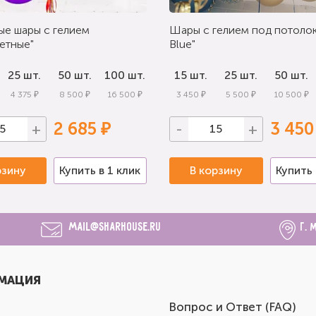
ые шары с гелием
Шары с гелием под потолок
етные"
Blue"
25 шт.
50 шт.
100 шт.
15 шт.
25 шт.
50 шт.
4 375 ₽
8 500 ₽
16 500 ₽
3 450 ₽
5 500 ₽
10 500 ₽
2 685 ₽
3 450
+
-
+
рзину
Купить в 1 клик
В корзину
Купить 
mail@sharhouse.ru
г. 
МАЦИЯ
Вопрос и Ответ (FAQ)