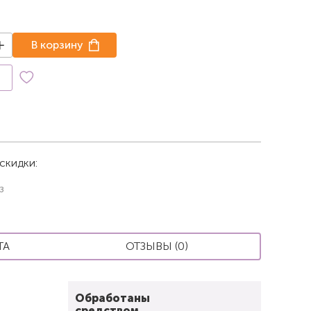
В корзину
к
скидки:
з
ТА
ОТЗЫВЫ (0)
Обработаны
средством