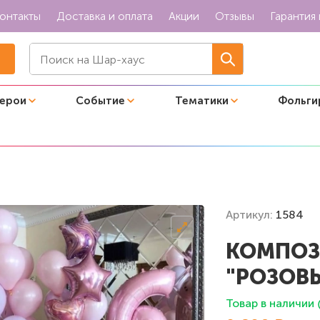
онтакты
Доставка и оплата
Акции
Отзывы
Гарантия 
герои
Событие
Тематики
Фольги
 "Розовый сюрприз"
Артикул:
1584
КОМПОЗ
"РОЗОВ
Товар в наличии