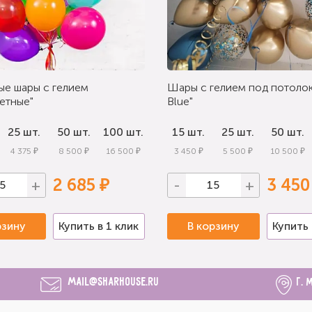
ые шары с гелием
Шары с гелием под потолок
етные"
Blue"
25 шт.
50 шт.
100 шт.
15 шт.
25 шт.
50 шт.
4 375 ₽
8 500 ₽
16 500 ₽
3 450 ₽
5 500 ₽
10 500 ₽
2 685 ₽
3 450
+
-
+
рзину
Купить в 1 клик
В корзину
Купить 
mail@sharhouse.ru
г. 