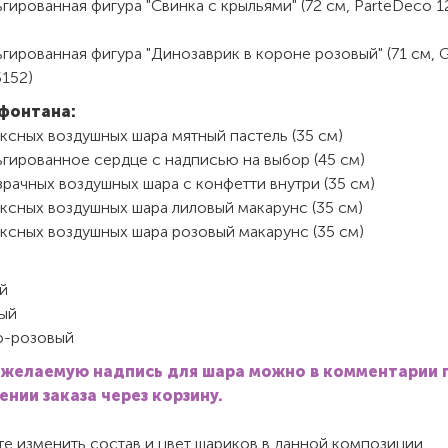
гированная фигура "Свинка с крыльями" (72 см, ParteDeco 
гированная фигура "Динозаврик в короне розовый" (71 см, 
5152)
фонтана:
ксных воздушных шара мятный пастель (35 см)
ьгированное сердце с надписью на выбор (45 см)
рачных воздушных шара с конфетти внутри (35 см)
ксных воздушных шара лиловый макарунс (35 см)
ксных воздушных шара розовый макарунс (35 см)
й
ый
-розовый
 желаемую надпись для шара можно в комментарии 
нии заказа через корзину.
е изменить состав и цвет шариков в данной композиции.