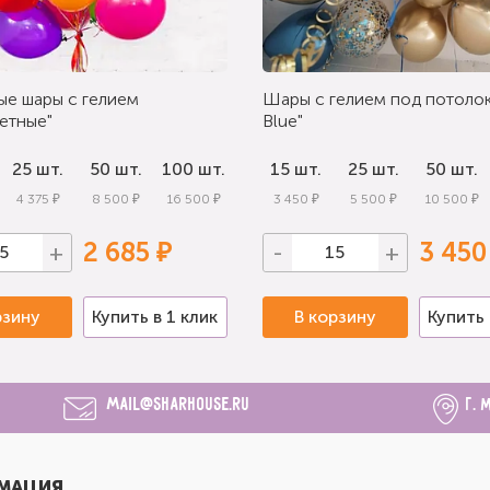
ые шары с гелием
Шары с гелием под потолок
етные"
Blue"
25 шт.
50 шт.
100 шт.
15 шт.
25 шт.
50 шт.
4 375 ₽
8 500 ₽
16 500 ₽
3 450 ₽
5 500 ₽
10 500 ₽
2 685 ₽
3 450
+
-
+
рзину
Купить в 1 клик
В корзину
Купить 
mail@sharhouse.ru
г. 
МАЦИЯ