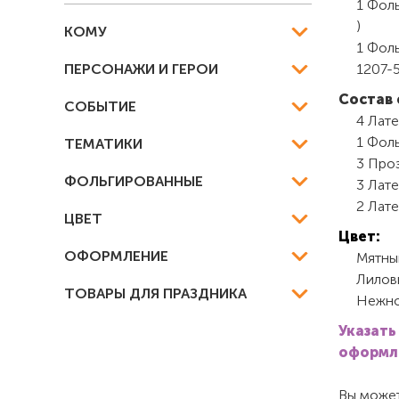
1 Фоль
)
КОМУ
1 Фоль
ПЕРСОНАЖИ И ГЕРОИ
1207-
Состав 
СОБЫТИЕ
4 Лате
1 Фол
ТЕМАТИКИ
3 Проз
ФОЛЬГИРОВАННЫЕ
3 Лате
2 Лате
ЦВЕТ
Цвет:
ОФОРМЛЕНИЕ
Мятны
Лилов
ТОВАРЫ ДЛЯ ПРАЗДНИКА
Нежно
Указать
оформле
Вы может