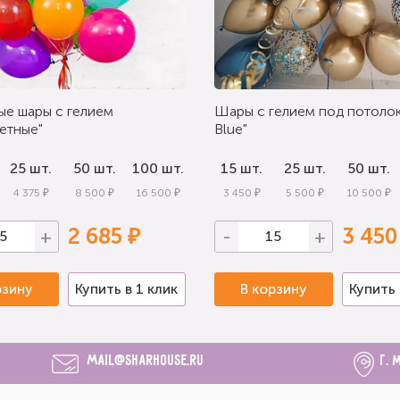
ые шары с гелием
Шары с гелием под потолок
етные"
Blue"
25 шт.
50 шт.
100 шт.
15 шт.
25 шт.
50 шт.
4 375 ₽
8 500 ₽
16 500 ₽
3 450 ₽
5 500 ₽
10 500 ₽
2 685 ₽
3 450
+
-
+
рзину
Купить в 1 клик
В корзину
Купить 
mail@sharhouse.ru
г. 