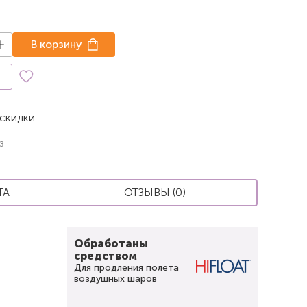
В корзину
к
скидки:
з
ТА
ОТЗЫВЫ (0)
Обработаны
средством
Для продления полета
воздушных шаров