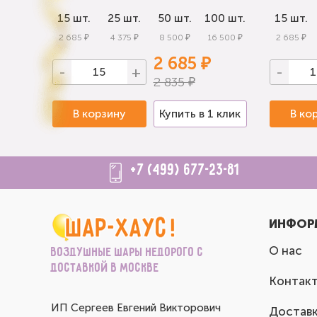
0 шт.
15 шт.
25 шт.
50 шт.
100 шт.
15 шт.
 000 ₽
2 685 ₽
4 375 ₽
8 500 ₽
16 500 ₽
2 685 ₽
2 685 ₽
-
+
-
2 835 ₽
 клик
В корзину
Купить в 1 клик
В ко
+7 (499) 677-23-81
ИНФОР
О нас
Воздушные шары недорого с
доставкой в Москве
Контак
ИП Сергеев Евгений Викторович
Доставк