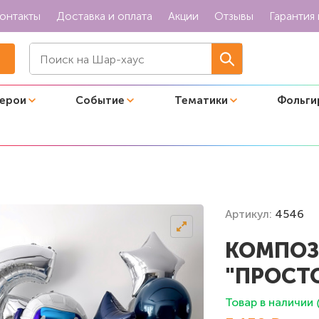
онтакты
Доставка и оплата
Акции
Отзывы
Гарантия 
герои
Событие
Тематики
Фольги
еленной"
Артикул:
4546
КОМПОЗ
"ПРОСТ
Товар в наличии